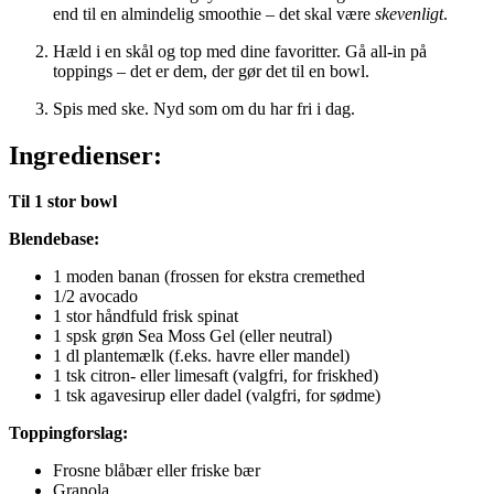
end til en almindelig smoothie – det skal være
skevenligt
.
Hæld i en skål og top med dine favoritter. Gå all-in på
toppings – det er dem, der gør det til en bowl.
Spis med ske. Nyd som om du har fri i dag.
Ingredienser:
Til 1 stor bowl
Blendebase:
1 moden banan (frossen for ekstra cremethed
1/2 avocado
1 stor håndfuld frisk spinat
1 spsk grøn Sea Moss Gel (eller neutral)
1 dl plantemælk (f.eks. havre eller mandel)
1 tsk citron- eller limesaft (valgfri, for friskhed)
1 tsk agavesirup eller dadel (valgfri, for sødme)
Toppingforslag:
Frosne blåbær eller friske bær
Granola